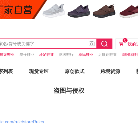
0
我的
炫龙鞋业
华仔鞋业
环足鞋业
沫沫鞋行
卓氏鞋业
足顺达鞋业
绵啊绵鞋
家列表
现货专区
原创款式
跨境货源
盗图与侵权
xie.com/rule/storeRules