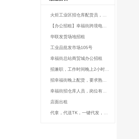
火炬工业区招仓库配货员，理货员
【办公招租】幸福街跨境电商园二期附近办公室招租，70平方，有电梯，
华联发货场地招租
工业品批发市场105号
幸福街总站商贸城办公招租
招兼职，工作时间晚上2小时，熟悉幸福街
招幸福街晚上配货，要求熟手，有配过货的联系，晚上7点到11点
幸福街招仓库人员，岗位有：退鞋处理，配货。
店面出租
代拿，代送TK，一键代发，当天可送达，量大从优。有需要的老板可加V联系