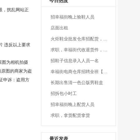
今日热度
眼，扰乱网站正
招幸福街晚上验鞋人员
店面出租
火炬鞋业批发仓库招配货，理货员3人
照片 违反以上要求
求职，幸福街代收退货件，一双也代收，晚上统一送
招鞋子信息录入人员一名
原图为相机拍摄
供原图的商家为盗
幸福街电商仓库招聘全班【退货】【配货】
举证申诉：盗用方
长期出售清一色公版男鞋盒
招拆包小时工
招幸福街晚上配货人员
求职，拿货配货拿货
最近发表