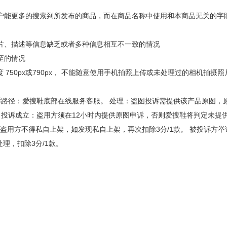
用户能更多的搜索到所发布的商品，而在商品名称中使用和本商品无关的字
图片、描述等信息缺乏或者多种信息相互不一致的情况
一至的情况
宽度 750px或790px， 不能随意使用手机拍照上传或未处理过的相机拍摄
诉路径：爱搜鞋底部在线服务客服。 处理：盗图投诉需提供该产品原图，
 投诉成立：盗用方须在12小时内提供原图申诉，否则爱搜鞋将判定未提
许盗用方不得私自上架，如发现私自上架，再次扣除3分/1款。 被投诉方
理，扣除3分/1款。