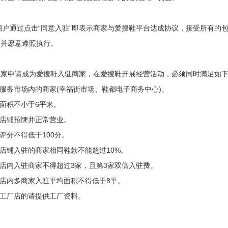
商户通过点击“同意入驻”即表示商家与爱搜鞋平台达成协议，接受所有的
等并愿意遵照执行。
商家申请成为爱搜鞋入驻商家，在爱搜鞋开展经营活动，必须同时满足如
鞋服务市场内的商家(幸福街市场、鞋都电子商务中心)。
铺面积不小于6平米。
的店铺招牌并正常营业。
招评分不得低于100分。
体店铺入驻的商家相同鞋款不能超过10%。
体店内入驻商家不得超过3家，且第3家双倍入驻费。
体店内多商家入驻平均面积不得低于8平。
含工厂店的请提供工厂资料。