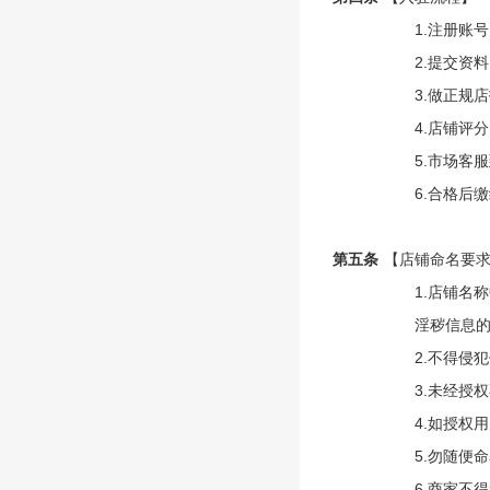
1.注册账
2.提交资
3.做正规
4.店铺评
5.市场客
6.合格后
第五条
【店铺命名要
1.店铺名
淫秽信息
2.不得侵
3.未经授
4.如授权
5.勿随便
6.商家不