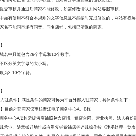
称提交审核并通过后商家不能修改，如需修改请联系网站客服审核。
称中如有使用不符合本规则的文字信息且不能按时完成修改的，网站有权
商家名不能同市场有同音、同名店铺，包括已清退的商家。
求】
铺域名中只能包含26个字母和10个数字。
中不区分英文字母的大小写。
度为3-10个字符。
驻】
家入驻条件】满足条件的商家可称为平台外部入驻商家，具体条件如下：
】目前外部商家仅审核晋江电子商务中心A、B栋
子商务中心A/B栋需提供店铺照包含店招、租店合同、营业执照、法人身份
正规营业、随意搬迁地址或有重复铺货铺店等违规操作按
《违规处理一览表