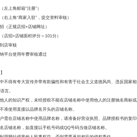
号（左上角邮箱“注册”）
料（右上角“商家入驻”，提交资料审核）
店招（正规店招+店铺网址）
分（店招+店铺面积评分＞101分）
服到店审核
缴纳平台使用年费审核通过
求】
称中不得有夸大宣传并带有欺骗性和有害于社会主义道德风尚、违反国家
的语言。
犯他人的知识产权，未经授权不能在店铺名称中使用他人的注册驰名商标
权不准使用直接以品牌名开头的店铺名称。
用户需在店铺名称中使用品牌名称，请准备好营业执照、品牌授权书的复
命名店铺名称，如直接以手机号码或QQ号码当做店铺名称。
得利用网站侵害他人民事权益，否则需要承担相应的侵权责任。