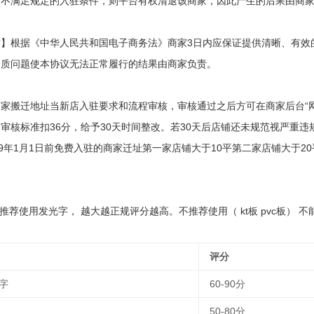
家不满足规定的入驻条件，则平台有权清退该商家，因此产生的后果由商
质】根据《中华人民共和国电子商务法》商家3日内应保证提供清晰、有效
资质问题使本协议无法正常履行的结果由商家负责。
家搬迁地址当新店入驻要求和流程审核，审核通过之后方可在商家后台“
审核标准扣36分，给予30天时间整改。若30天后店铺还未规范视严重
19年1月1日前免费入驻的商家迁址第一家店铺大于10平第二家店铺大于2
推荐使用发光字， 越大越正规评分越高。不推荐使用（ kt板 pvc板） 不能使
评分
字
60-90分
50-80分