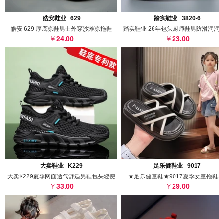
搜图
代发
上传
搜图
代发
上
皓安鞋业 629
踏实鞋业 3820-6
皓安 629 厚底凉鞋男士外穿沙滩凉拖鞋
踏实鞋业 26年包头厨师鞋男防滑洞
24.00
23.00
搜图
代发
上传
搜图
代发
上
大卖鞋业 K229
足乐健鞋业 9017
大卖K229夏季网面透气舒适男鞋包头轻便
★足乐健童鞋★9017夏季女童拖鞋2
33.00
29.00