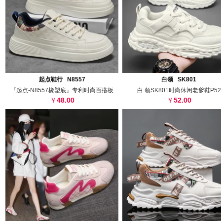
搜图
代发
上传
搜图
代发
上
起点鞋行 N8557
白领 SK801
『起点-N8557橡塑底』专利时尚百搭板
白 领SK801时尚休闲老爹鞋P52
48.00
52.00