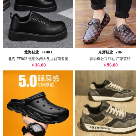
搜图
代发
上传
搜图
代发
上
北海鞋业 FF803
东辉鞋业 786
北海-FF803 低帮休闲大头皮鞋商务英
春季爆款豆豆鞋 厂家直销
36.00
56.00