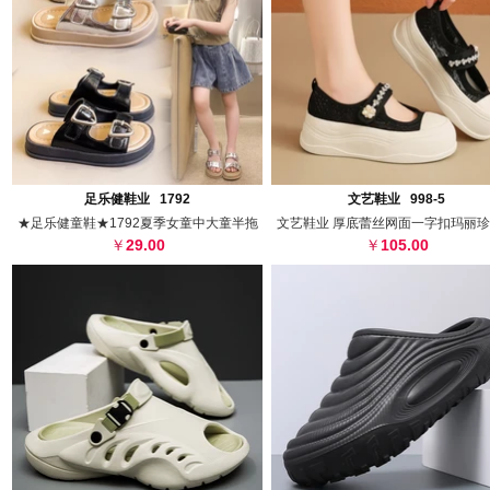
搜图
代发
上传
搜图
代发
上
足乐健鞋业 1792
文艺鞋业 998-5
★足乐健童鞋★1792夏季女童中大童半拖
文艺鞋业 厚底蕾丝网面一字扣玛丽
29.00
105.00