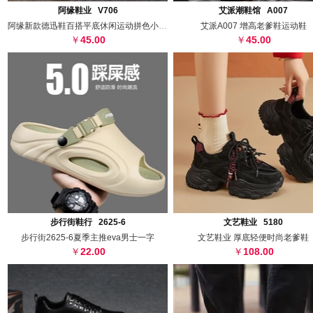
搜图
代发
上传
搜图
代发
上
阿缘鞋业 V706
艾派潮鞋馆 A007
阿缘新款德迅鞋百搭平底休闲运动拼色小白鞋
艾派A007 增高老爹鞋运动鞋
45.00
45.00
搜图
代发
上传
搜图
代发
上
步行街鞋行 2625-6
文艺鞋业 5180
步行街2625-6夏季主推eva男士一字
文艺鞋业 厚底轻便时尚老爹鞋
22.00
108.00