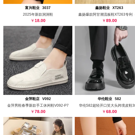
搜图
代发
上传
搜图
代发
上
富兴鞋业 3037
鑫扬鞋业 XT263
2025年新款洞洞鞋
鑫扬爆款阿甘潮流板鞋XT263专利（
18.00
89.00
搜图
代发
上传
搜图
代发
上
金萍鞋店 V092
华伦鞋业 582
金萍男鞋春季新款手工休闲鞋V092-P7
华伦582超轻开口笑大头跨境皮鞋38
78.00
68.00