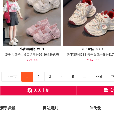
搜图
代发
上传
搜图
代发
上
小香潮网批 xc61
天下童鞋 8583
夏季儿童学生浅口运动鞋26-36主推优惠
天下童鞋8583-春季女童老爹鞋EV
36.00
47.00
上一页
1
2
3
4
5
...
446
天天上新
实
新手课堂
网站规则
一件代发