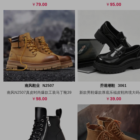
79.00
95.00
搜图
代发
上传
搜图
代发
上
南风鞋业 N2507
乔港潮鞋 3061
南风N2507真皮时尚爆款工装马丁靴39
新款男鞋爆款厚底乐福皮鞋跨境大码
98.00
39.00