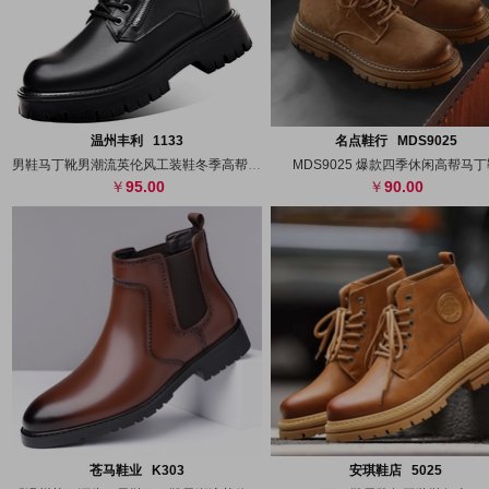
搜图
代发
上传
搜图
代发
上
温州丰利 1133
名点鞋行 MDS9025
男鞋马丁靴男潮流英伦风工装鞋冬季高帮皮靴
MDS9025 爆款四季休闲高帮马丁
95.00
90.00
搜图
代发
上传
搜图
代发
上
苍马鞋业 K303
安琪鞋店 5025