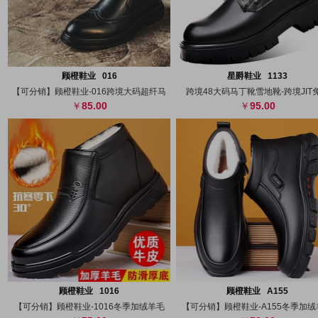
搜图
代发
上传
搜图
代发
上
顾橙鞋业 016
星爵鞋业 1133
【可分销】顾橙鞋业-016跨境大码超纤马
跨境48大码马丁靴雪地靴-跨境JIT
85.00
95.00
搜图
代发
上传
搜图
代发
上
顾橙鞋业 1016
顾橙鞋业 A155
【可分销】顾橙鞋业-1016冬季加绒羊毛
【可分销】顾橙鞋业-A155冬季加绒