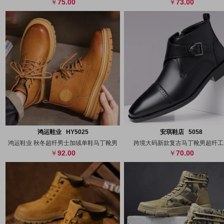
75.00
73.00
搜图
代发
上传
搜图
代发
上
鸿运鞋业 HY5025
安琪鞋店 5058
鸿运鞋业 秋冬超纤男士加绒单鞋马丁靴男
跨境大码新款复古马丁靴男超纤工
92.00
70.00