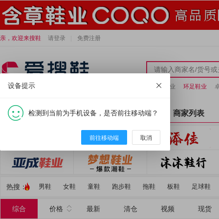
亲，欢迎来搜鞋
请登录
免费注册
设备提示
小炫龙鞋业
环足鞋业
检测到当前为手机设备，是否前往移动端？
全部分类
首页
商家列表
前往移动端
取消
热搜：
男鞋
女鞋
童鞋
跑步鞋
拖鞋
板鞋
足球鞋
综合
价格
最新
清仓
视频
现货