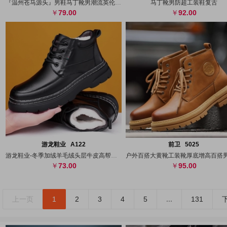
『温州苍马源头』男鞋马丁靴男潮流英伦风工
马丁靴男防超工装鞋复古
79.00
92.00
搜图
代发
上传
搜图
代发
上
游龙鞋业 A122
前卫 5025
游龙鞋业-冬季加绒羊毛绒头层牛皮高帮棉鞋
73.00
95.00
上一页
1
2
3
4
5
...
131