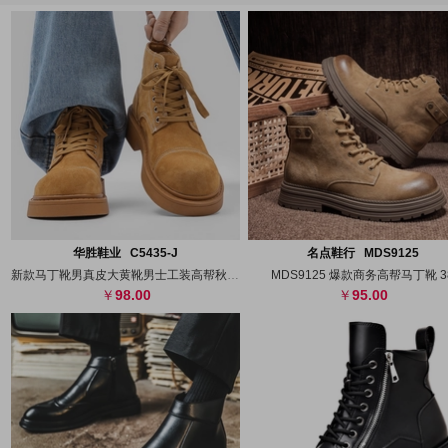
搜图
代发
上传
搜图
代发
上
华胜鞋业 C5435-J
名点鞋行 MDS9125
新款马丁靴男真皮大黄靴男士工装高帮秋冬季
MDS9125 爆款商务高帮马丁靴 3
98.00
95.00