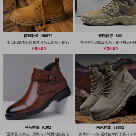
搜图
代发
上传
搜图
代发
上
南风鞋业 N8870
奔跑鞋行 602
南风N8870头层猪皮时尚工装马丁靴39
奔跑鞋行602爆款马丁靴子鞋39-4
95.00
35.00
搜图
代发
上传
搜图
代发
上
苍马鞋业 K302
南风鞋业 89352
『温州苍马源头』男鞋马丁靴男潮流英伦风工
南风89352头层猪皮时尚工装马丁靴