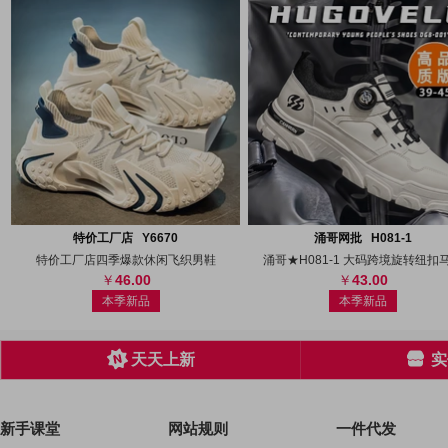
搜图
代发
上传
搜图
代发
上
特价工厂店 Y6670
涌哥网批 H081-1
特价工厂店四季爆款休闲飞织男鞋
涌哥★H081-1 大码跨境旋转纽扣
46.00
43.00
本季新品
本季新品
天天上新
实
新手课堂
网站规则
一件代发