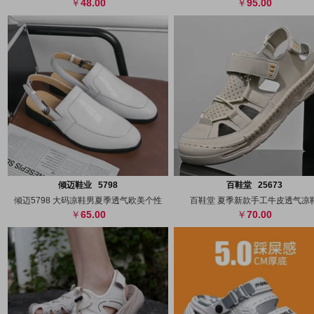
48.00
95.00
搜图
代发
上传
搜图
代发
上
倾迈鞋业 5798
百鞋堂 25673
倾迈5798 大码凉鞋男夏季透气欧美个性
百鞋堂 夏季新款手工牛皮透气凉
65.00
70.00