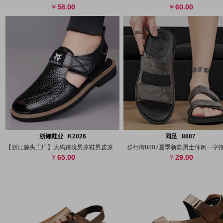
58.00
60.00
搜图
代发
上传
搜图
代发
上
浙鲤鞋业 K2026
同足 8807
【浙江源头工厂】大码跨境男凉鞋男皮凉鞋洞
步行街8807夏季新款男士休闲一字
65.00
29.00