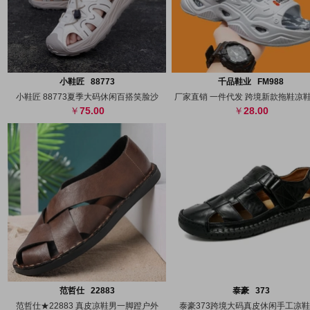
搜图
代发
上传
搜图
代发
上
小鞋匠 88773
千品鞋业 FM988
小鞋匠 88773夏季大码休闲百搭笑脸沙
厂家直销 一件代发 跨境新款拖鞋凉
75.00
28.00
搜图
代发
上传
搜图
代发
上
范哲仕 22883
泰豪 373
范哲仕★22883 真皮凉鞋男一脚蹬户外
泰豪373跨境大码真皮休闲手工凉鞋3