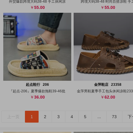
外贸爆款跨境大码38-48 手工休闲凉
跨境大码38-48 时尚百搭凉鞋 手
55.00
55.00
搜图
代发
上传
搜图
代发
上
起点鞋行 206
金萍鞋店 23358
『起点-206』夏季爆款拖鞋39-46批
金萍男鞋夏季手工包头休闲凉鞋2335
36.00
62.00
上一页
1
2
3
4
5
...
73
下