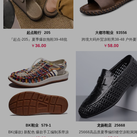
搜图
代发
上传
搜图
代发
上
起点鞋行 205
大都市鞋业 93556
『起点-205』夏季爆款拖鞋39-48批
跨境大码外贸凉鞋男38-48 户外
36.00
58.00
搜图
代发
上传
搜图
代发
上
BK鞋业 579-1
龙扬鞋店 25668
BK(爆款) 新配色 爆款手工编制系带凉
25668高品质夏季编织镂空凉鞋洞洞