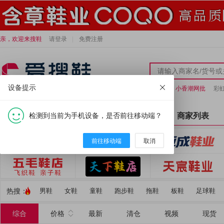
亲，欢迎来搜鞋
请登录
免费注册
设备提示
和鞋号
小香潮网批
彩
检测到当前为手机设备，是否前往移动端？
全部分类
首页
商家列表
前往移动端
取消
热搜：
男鞋
女鞋
童鞋
跑步鞋
拖鞋
板鞋
足球鞋
综合
价格
最新
清仓
视频
现货