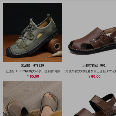
搜图
代发
上传
搜图
代发
上
艺足匠 HT8829
大都市鞋业 901
艺足匠HT8829跨境大码手工缝制休闲凉
跨境外贸大码鞋夏季男士凉鞋 户外
65.00
60.00