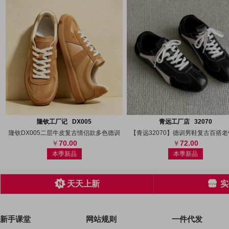
搜图
代发
上传
搜图
代发
上
隆钦工厂记 DX005
青远工厂店 32070
隆钦DX005二层牛皮复古情侣款多色德训
【青远32070】德训男鞋复古百搭
70.00
72.00
本季新品
本季新品
天天上新
实
新手课堂
网站规则
一件代发