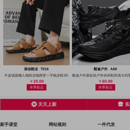
搜图
代发
上传
搜图
代发
上
添佳鞋业 T016
毅途户外 A88
牛皮绒面懒人拖鞋凉拖两穿一字拖凉鞋38-
毅途户外新款轻户外休闲鞋跨境大码
25.00
60.00
本季新品
本季新品
天天上新
实
新手课堂
网站规则
一件代发