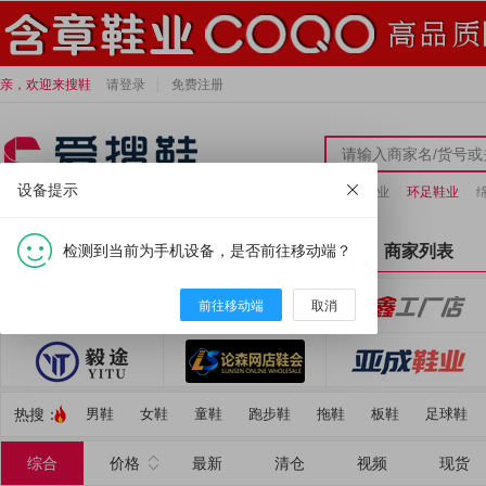
亲，欢迎来搜鞋
请登录
免费注册
设备提示
小炫龙鞋业
环足鞋业
检测到当前为手机设备，是否前往移动端？
全部分类
首页
商家列表
前往移动端
取消
热搜：
男鞋
女鞋
童鞋
跑步鞋
拖鞋
板鞋
足球鞋
综合
价格
最新
清仓
视频
现货