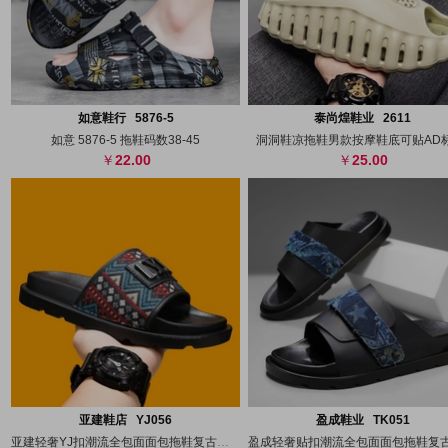
搜图
代发
上传
搜图
代发
上
如意鞋行 5876-5
泰尚煌鞋业 2611
如意 5876-5 拖鞋码数38-45
洞洞鞋凉拖鞋男款按摩鞋底可贴AD标
22.00
25.00
搜图
代发
上传
搜图
代发
上
亚建鞋店 YJ056
盈成鞋业 TK051
亚建轻奢YJ扣潮流全包面面包拖鞋复古休闲