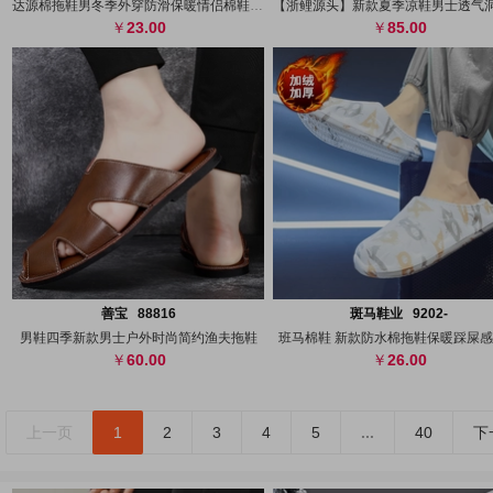
达源棉拖鞋男冬季外穿防滑保暖情侣棉鞋厚底
23.00
85.00
搜图
代发
上传
搜图
代发
上
善宝 88816
斑马鞋业 9202-
男鞋四季新款男士户外时尚简约渔夫拖鞋
班马棉鞋 新款防水棉拖鞋保暖踩屎
60.00
26.00
上一页
1
2
3
4
5
...
40
下