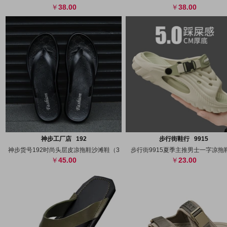
38.00
38.00
搜图
代发
上传
搜图
代发
上
神步工厂店 192
步行街鞋行 9915
神步货号192时尚头层皮凉拖鞋沙滩鞋（3
步行街9915夏季主推男士一字凉拖鞋
45.00
23.00