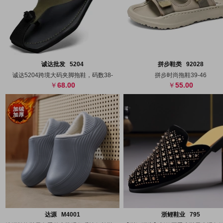
搜图
代发
上传
搜图
代发
上
诚达批发 5204
拼步鞋类 92028
诚达5204跨境大码夹脚拖鞋，码数38-
拼步时尚拖鞋39-46
68.00
55.00
搜图
代发
上传
搜图
代发
上
达源 M4001
浙鲤鞋业 795