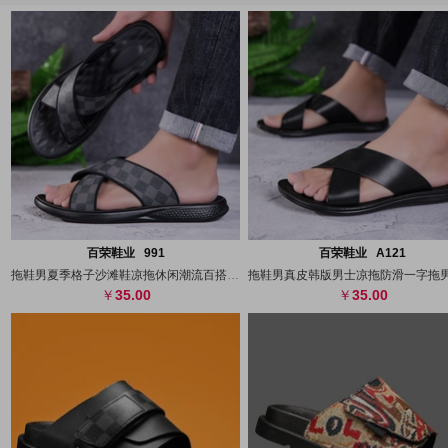
搜图
代发
上传
搜图
代发
上
百荣鞋业 991
百荣鞋业 A121
拖鞋男夏季格子沙滩鞋凉拖休闲潮流百搭凉鞋
35.00
35.00