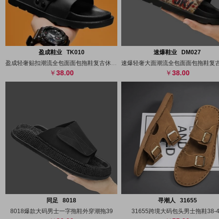
搜图
代发
上传
搜图
代发
上
盈成鞋业 TK010
速爆鞋业 DM027
盈成轻奢贴扣潮流全包面面包拖鞋复古休闲沙
38.00
38.00
搜图
代发
上传
搜图
代发
上
同足 8018
寻潮人 31655
8018爆款大码男士一字拖鞋外穿潮拖39
31655跨境大码包头男士拖鞋38-4