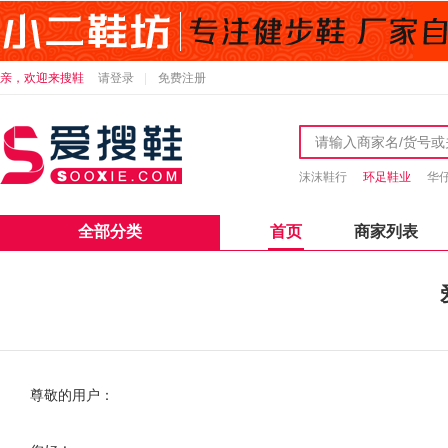
亲，欢迎来搜鞋
请登录
免费注册
沫沫鞋行
环足鞋业
华
全部分类
首页
商家列表
尊敬的用户：