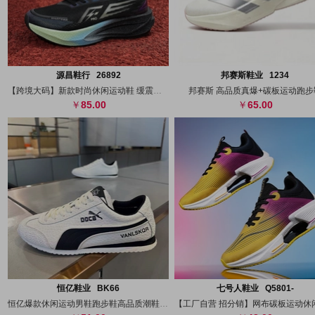
搜图
代发
上传
搜图
代发
上
源昌鞋行 26892
邦赛斯鞋业 1234
【跨境大码】新款时尚休闲运动鞋 缓震碳板
邦赛斯 高品质真爆+碳板运动跑步
85.00
65.00
搜图
代发
上传
搜图
代发
上
恒亿鞋业 BK66
七号人鞋业 Q5801-
恒亿爆款休闲运动男鞋跑步鞋高品质潮鞋38