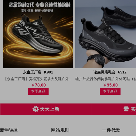
搜图
代发
上传
搜图
代发
上
永鑫工厂店 K901
论森网店鞋会 6512
【永鑫工厂店】宽楦宽头宽掌大头鞋户外运动
78.00
95.00
本季新品
本季新品
天天上新
实
新手课堂
网站规则
一件代发