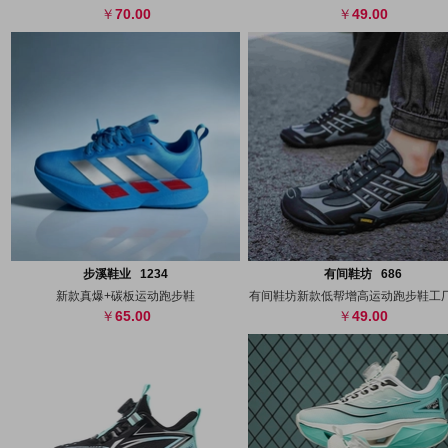
70.00
49.00
搜图
代发
上传
搜图
代发
上
步溪鞋业 1234
有间鞋坊 686
新款真爆+碳板运动跑步鞋
有间鞋坊新款低帮增高运动跑步鞋工
65.00
49.00