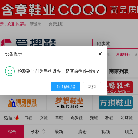
亲，欢迎来搜鞋
请登录
免费注册
设备提示
足顺达鞋业
沫沫鞋行
检测到当前为手机设备，是否前往移动端？
全部分类
首页
商家列表
前往移动端
取消
热搜：
男鞋
女鞋
童鞋
跑步鞋
拖鞋
板鞋
足球鞋
综合
价格
最新
清仓
视频
现货