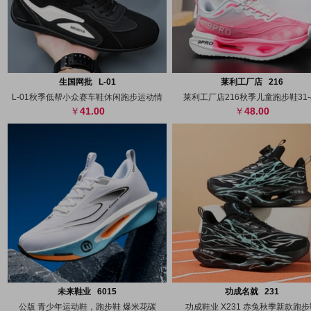
搜图
代发
上传
搜图
代发
上
生国网批 L-01
莱利工厂店 216
L-01秋季低帮小众赛车鞋休闲跑步运动情
莱利工厂店216秋季儿童跑步鞋31-
41.00
48.00
搜图
代发
上传
搜图
代发
上
未来鞋业 6015
功成名就 231
公版 青少年运动鞋，跑步鞋 爆米花碳
功成鞋业 X231 赤兔秋季新款跑