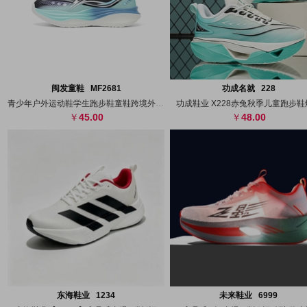
搜图
代发
上传
搜图
代发
上
闽发童鞋 MF2681
功成名就 228
青少年户外运动鞋学生跑步鞋童鞋跨境外贸3
功成鞋业 X228赤兔秋季儿童跑步鞋
45.00
48.00
搜图
代发
上传
搜图
代发
上
东海鞋业 1234
未来鞋业 6999