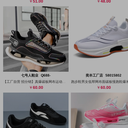
51.00
48.00
搜图
代发
上传
搜图
代发
上
七号人鞋业 Q688-
奕丰工厂店 58015802
【工厂自营 招分销】真爆碳板网布运动跑步
跑步鞋男女低帮网布面碳板慢跑鞋爆
60.00
60.00