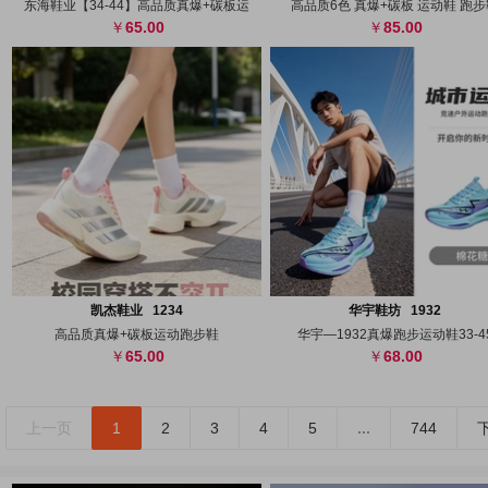
东海鞋业【34-44】高品质真爆+碳板运
高品质6色 真爆+碳板 运动鞋 跑
65.00
85.00
搜图
代发
上传
搜图
代发
上
凯杰鞋业 1234
华宇鞋坊 1932
高品质真爆+碳板运动跑步鞋
华宇—1932真爆跑步运动鞋33-4
65.00
68.00
上一页
1
2
3
4
5
...
744