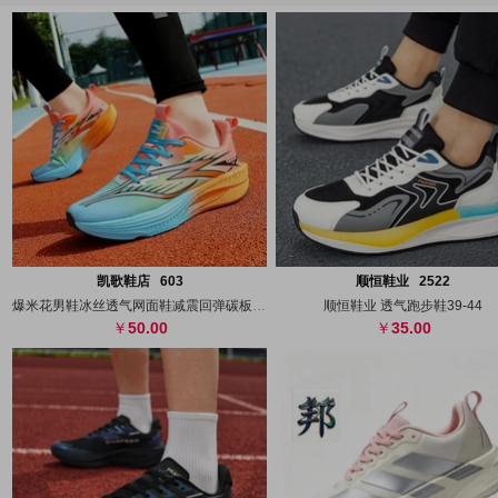
搜图
代发
上传
搜图
代发
上
凯歌鞋店 603
顺恒鞋业 2522
爆米花男鞋冰丝透气网面鞋减震回弹碳板运动
顺恒鞋业 透气跑步鞋39-44
50.00
35.00