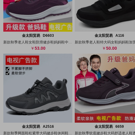
搜图
代发
上传
搜图
代发
上
金太阳贸易 D6603
金太阳贸易 A116
新款秋季老人鞋女鞋防滑健步鞋妈妈鞋中老年
53.00
50.00
搜图
代发
上传
搜图
代发
上
金太阳贸易 A2516
金太阳贸易 6659
新款秋季网面鞋松紧带大码健步鞋休闲鞋中老