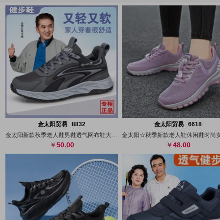
搜图
代发
上传
搜图
代发
上
金太阳贸易 8832
金太阳贸易 6618
金太阳新款秋季老人鞋男鞋透气网布鞋大码爸
50.00
48.00