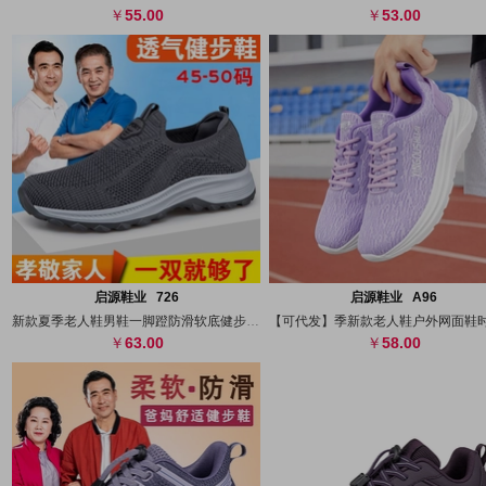
55.00
53.00
搜图
代发
上传
搜图
代发
上
启源鞋业 726
启源鞋业 A96
新款夏季老人鞋男鞋一脚蹬防滑软底健步鞋超
63.00
58.00