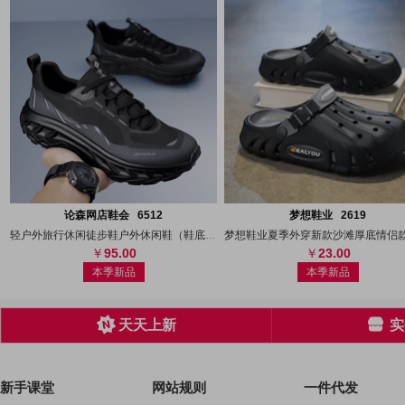
搜图
代发
上传
搜图
代发
上
论森网店鞋会 6512
梦想鞋业 2619
轻户外旅行休闲徒步鞋户外休闲鞋（鞋底专利
95.00
23.00
本季新品
本季新品
天天上新
实
新手课堂
网站规则
一件代发