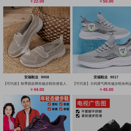
22.00
50.00
搜图
代发
上传
搜图
代发
上
安福鞋业 9008
安福鞋业 9017
【可代发】秋季新款网布健步鞋轻便老人鞋妈
44.00
45.00