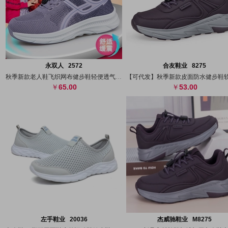
搜图
代发
上传
搜图
代发
上
永双人 2572
合友鞋业 8275
秋季新款老人鞋飞织网布健步鞋轻便透气男鞋
65.00
53.00
搜图
代发
上传
搜图
代发
上
左手鞋业 20036
杰威驰鞋业 M8275