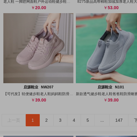
老人鞋 一脚蹬网面鞋户外运动鞋健步鞋跨进
8275新品高帮棉鞋加绒加厚老人鞋
20.00
53.00
搜图
代发
上传
搜图
代发
上
启源鞋业 NW207
启源鞋业 N101
【可代发】轻便健步鞋老人鞋妈妈鞋防滑透气
39.00
39.00
上一页
1
2
3
4
5
...
147