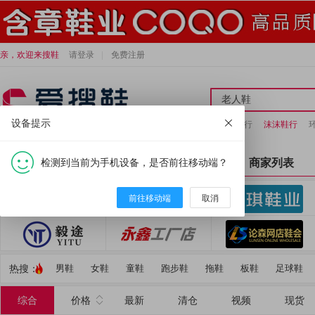
亲，欢迎来搜鞋
请登录
免费注册
设备提示
绵啊绵鞋行
沫沫鞋行
检测到当前为手机设备，是否前往移动端？
全部分类
首页
商家列表
前往移动端
取消
热搜：
男鞋
女鞋
童鞋
跑步鞋
拖鞋
板鞋
足球鞋
综合
价格
最新
清仓
视频
现货