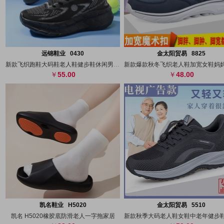
搜图
代发
上传
搜图
代发
上
远锦鞋业 0430
金太阳贸易 8825
新款飞织跑鞋大码鞋老人鞋健步鞋休闲男鞋女
55.00
48.00
搜图
代发
上传
搜图
代发
上
凯名鞋业 H5020
金太阳贸易 5510
凯名 H5020橡胶底防滑老人一字拖家居