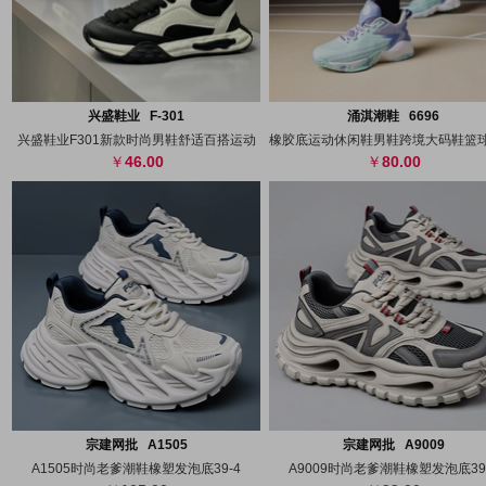
搜图
代发
上传
搜图
代发
上
兴盛鞋业 F-301
涌淇潮鞋 6696
兴盛鞋业F301新款时尚男鞋舒适百搭运动
46.00
80.00
搜图
代发
上传
搜图
代发
上
宗建网批 A1505
宗建网批 A9009
A1505时尚老爹潮鞋橡塑发泡底39-4
A9009时尚老爹潮鞋橡塑发泡底39