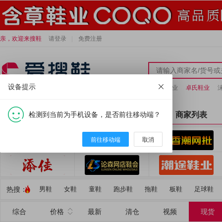
亲，欢迎来搜鞋
请登录
免费注册
设备提示
小炫龙鞋业
卓氏鞋业
检测到当前为手机设备，是否前往移动端？
全部分类
首页
商家列表
前往移动端
取消
热搜：
男鞋
女鞋
童鞋
跑步鞋
拖鞋
板鞋
足球鞋
综合
价格
最新
清仓
视频
现货