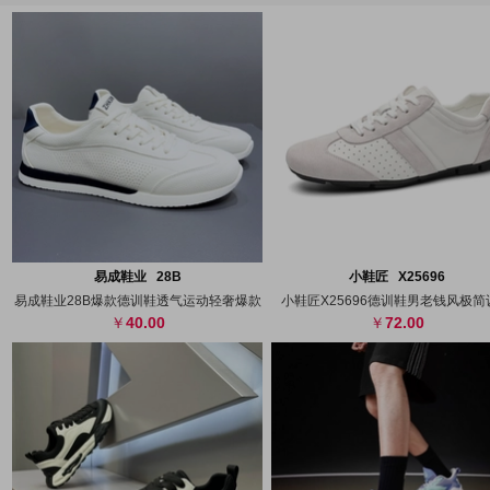
搜图
代发
上传
搜图
代发
上
易成鞋业 28B
小鞋匠 X25696
易成鞋业28B爆款德训鞋透气运动轻奢爆款
小鞋匠X25696德训鞋男老钱风极简
40.00
72.00