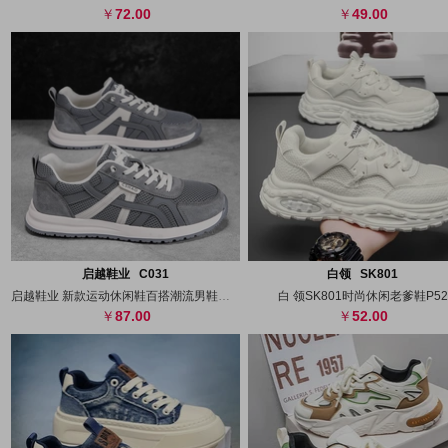
72.00
49.00
搜图
代发
上传
搜图
代发
上
启越鞋业 C031
白领 SK801
启越鞋业 新款运动休闲鞋百搭潮流男鞋透气
白 领SK801时尚休闲老爹鞋P52
87.00
52.00