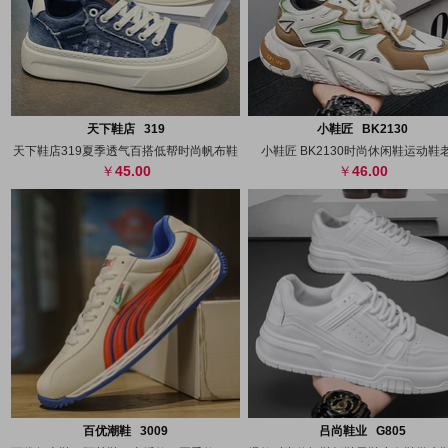
搜图
代发
上传
搜图
代发
上
天下鞋店 319
小鞋匠 BK2130
天下鞋店319夏季透气百搭低帮时尚帆布鞋
小鞋匠 BK2130时尚休闲鞋运动鞋
45.00
46.00
搜图
代发
上传
搜图
代发
上
百优潮鞋 3009
吕尚鞋业 G805