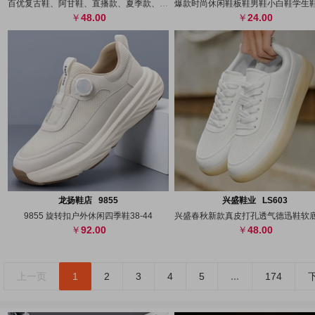
百优复古鞋、阿甘鞋、直播款、夏季款、阿甘
48.00
24.00
搜图
代发
上传
搜图
代发
上
龙扬鞋店 9855
兴盛鞋业 LS603
9855 旋转扣户外休闲四季鞋38-44
92.00
48.00
上一页
1
2
3
4
5
...
174