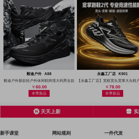
搜图
代发
上传
搜图
代发
上
毅途户外 A88
永鑫工厂店 K901
毅途户外新款轻户外休闲鞋跨境大码男女款
60.00
78.00
本季新品
本季新品
天天上新
实
新手课堂
网站规则
一件代发