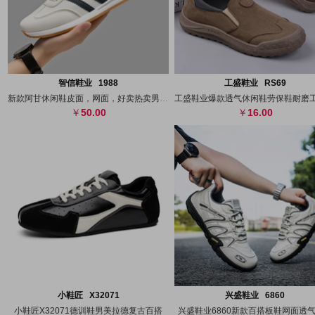
搜图
代发
上传
搜图
代发
上
智信鞋业 1988
工盛鞋业 RS69
新款阿甘休闲鞋皮面，网面，好卖热卖男鞋，
50.00
16.00
搜图
代发
上传
搜图
代发
上
小鞋匠 X32071
兴盛鞋业 6860
小鞋匠X32071德训鞋男美拉德复古百搭
兴盛鞋业6860新款百搭板鞋网面透