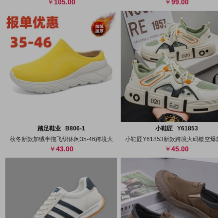
105.00
99.00
搜图
代发
上传
搜图
代发
上
踏足鞋业 B806-1
小鞋匠 Y61853
秋冬新款加绒半拖飞织休闲35-46跨境大
小鞋匠Y61853新款跨境大码镂空爆
43.00
45.00